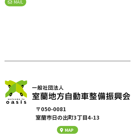
MAIL
〒050-0081
室蘭市⽇の出町3丁⽬4-13
MAP