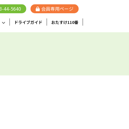
3-44-5640
会員専⽤ページ
ドライブガイド
おたすけ110番